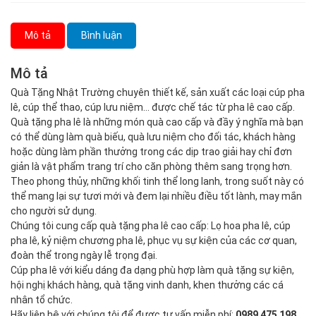
Mô tả
Bình luận
Mô tả
Quà Tặng Nhật Trường chuyên thiết kế, sản xuất các loại cúp pha
lê, cúp thể thao, cúp lưu niệm… được chế tác từ pha lê cao cấp.
Quà tặng pha lê là những món quà cao cấp và đầy ý nghĩa mà bạn
có thể dùng làm quà biếu, quà lưu niệm cho đối tác, khách hàng
hoặc dùng làm phần thưởng trong các dịp trao giải hay chỉ đơn
giản là vật phẩm trang trí cho căn phòng thêm sang trọng hơn.
Theo phong thủy, những khối tinh thể long lanh, trong suốt này có
thể mang lại sự tươi mới và đem lại nhiều điều tốt lành, may mắn
cho người sử dụng.
Chúng tôi cung cấp quà tặng pha lê cao cấp: Lọ hoa pha lê, cúp
pha lê, kỷ niệm chương pha lê, phục vụ sự kiện của các cơ quan,
đoàn thể trong ngày lễ trọng đại.
Cúp pha lê với kiểu dáng đa dạng phù hợp làm quà tặng sự kiện,
hội nghị khách hàng, quà tặng vinh danh, khen thưởng các cá
nhân tổ chức.
Hãy liên hệ với chúng tôi để được tư vấn miễn phí:
0989 475 198