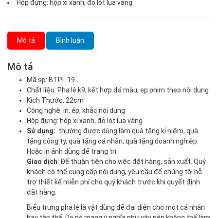
Hộp đựng: hộp xi xanh, đỏ lót lụa vàng
Mô tả
Bình luận
Mô tả
Mã sp: BTPL 19
Chất liệu: Pha lê k9, kết hợp đá màu, ep phim theo nội dung
Kích Thước: 22cm
Công nghệ: in, ép, khắc nội dung
Hộp đựng: hộp xi xanh, đỏ lót lụa vàng
Sử dụng:
thường được dùng làm quà tặng kỉ niệm, quà
tặng công ty, quà tặng cá nhân, quà tặng doanh nghiệp.
Hoặc in ảnh dùng để trang trí.
Giao dịch
: Để thuận tiện cho việc đặt hàng, sản xuất. Quý
khách có thể cung cấp nội dung, yêu cầu để chúng tôi hỗ
trợ thiết kế miễn phí cho quý khách trước khi quyết định
đặt hàng.
Biểu trưng pha lê là vật dùng để đại diện cho một cá nhân
hay tập thể. Do nó mang ý nghĩa như vậy nên không thể làm