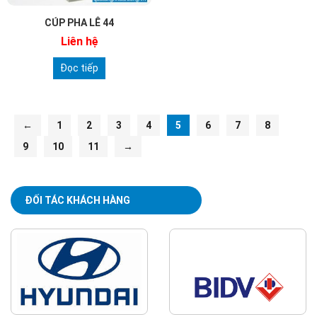
CÚP PHA LÊ 44
Liên hệ
Đọc tiếp
←
1
2
3
4
5
6
7
8
9
10
11
→
ĐỐI TÁC KHÁCH HÀNG